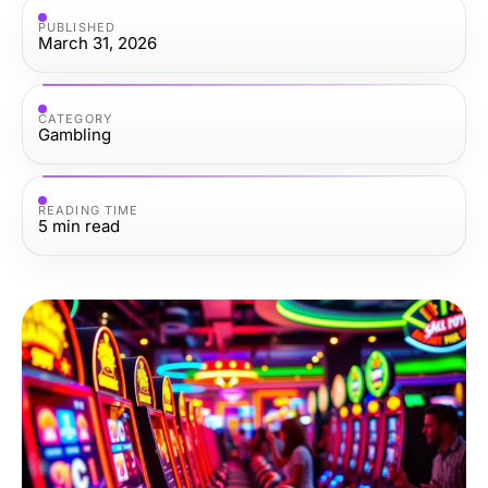
PUBLISHED
March 31, 2026
CATEGORY
Gambling
READING TIME
5
min read