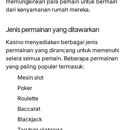
memungkinkan para pemain untuk bermain
dari kenyamanan rumah mereka.
Jenis permainan yang ditawarkan
Kasino menyediakan berbagai jenis
permainan yang dirancang untuk memenuhi
selera semua pemain. Beberapa permainan
yang paling populer termasuk:
Mesin slot
Poker
Roulette
Baccarat
Blackjack
Taruhan olahraga