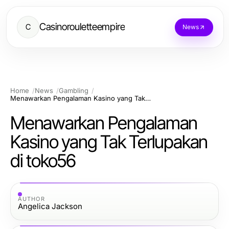
Casinorouletteempire
C
News
Home
News
Gambling
Menawarkan Pengalaman Kasino yang Tak Terlupakan di toko56
Menawarkan Pengalaman
Kasino yang Tak Terlupakan
di toko56
AUTHOR
Angelica Jackson