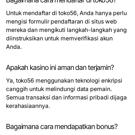
Bagaimana cara mendaftar di toko56?
Untuk mendaftar di
toko56
, Anda hanya perlu
mengisi formulir pendaftaran di situs web
mereka dan mengikuti langkah-langkah yang
diinstruksikan untuk memverifikasi akun
Anda.
Apakah kasino ini aman dan terjamin?
Ya,
toko56
menggunakan teknologi enkripsi
canggih untuk melindungi data pemain.
Semua transaksi dan informasi pribadi dijaga
kerahasiaannya.
Bagaimana cara mendapatkan bonus?