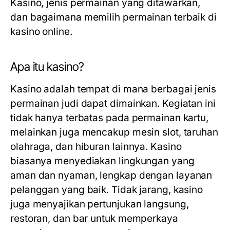
Kasino, jenis permainan yang ditawarkan,
dan bagaimana memilih permainan terbaik di
kasino online.
Apa itu kasino?
Kasino adalah tempat di mana berbagai jenis
permainan judi dapat dimainkan. Kegiatan ini
tidak hanya terbatas pada permainan kartu,
melainkan juga mencakup mesin slot, taruhan
olahraga, dan hiburan lainnya. Kasino
biasanya menyediakan lingkungan yang
aman dan nyaman, lengkap dengan layanan
pelanggan yang baik. Tidak jarang, kasino
juga menyajikan pertunjukan langsung,
restoran, dan bar untuk memperkaya