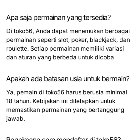
Apa saja permainan yang tersedia?
Di
toko56
, Anda dapat menemukan berbagai
permainan seperti slot, poker, blackjack, dan
roulette. Setiap permainan memiliki variasi
dan aturan yang berbeda untuk dicoba.
Apakah ada batasan usia untuk bermain?
Ya, pemain di
toko56
harus berusia minimal
18 tahun. Kebijakan ini ditetapkan untuk
memastikan permainan yang bertanggung
jawab.