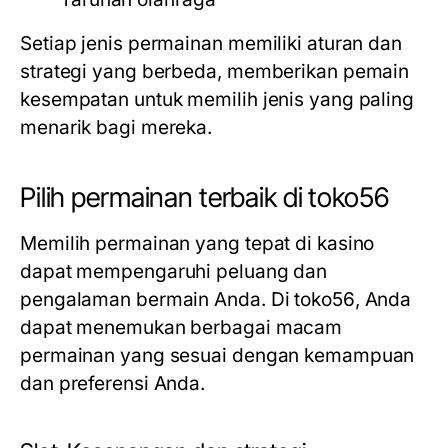
Setiap jenis permainan memiliki aturan dan
strategi yang berbeda, memberikan pemain
kesempatan untuk memilih jenis yang paling
menarik bagi mereka.
Pilih permainan terbaik di toko56
Memilih permainan yang tepat di kasino
dapat mempengaruhi peluang dan
pengalaman bermain Anda. Di
toko56
, Anda
dapat menemukan berbagai macam
permainan yang sesuai dengan kemampuan
dan preferensi Anda.