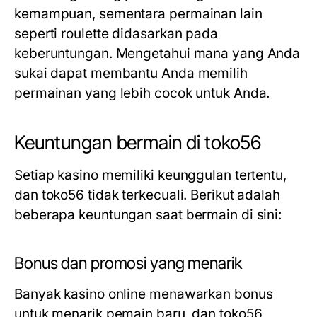
kemampuan, sementara permainan lain
seperti roulette didasarkan pada
keberuntungan. Mengetahui mana yang Anda
sukai dapat membantu Anda memilih
permainan yang lebih cocok untuk Anda.
Keuntungan bermain di toko56
Setiap kasino memiliki keunggulan tertentu,
dan
toko56
tidak terkecuali. Berikut adalah
beberapa keuntungan saat bermain di sini:
Bonus dan promosi yang menarik
Banyak kasino online menawarkan bonus
untuk menarik pemain baru, dan
toko56