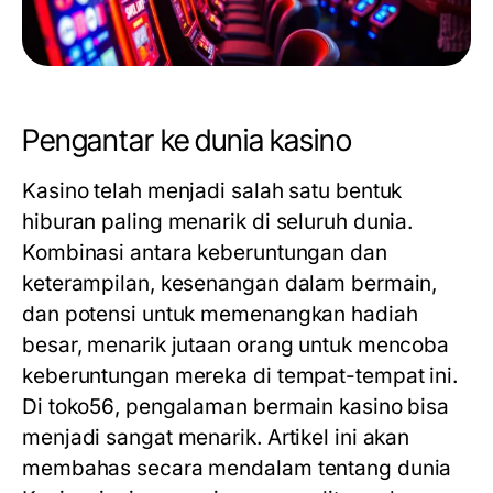
Pengantar ke dunia kasino
Kasino telah menjadi salah satu bentuk
hiburan paling menarik di seluruh dunia.
Kombinasi antara keberuntungan dan
keterampilan, kesenangan dalam bermain,
dan potensi untuk memenangkan hadiah
besar, menarik jutaan orang untuk mencoba
keberuntungan mereka di tempat-tempat ini.
Di
toko56
, pengalaman bermain kasino bisa
menjadi sangat menarik. Artikel ini akan
membahas secara mendalam tentang dunia