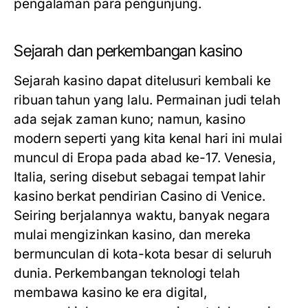
pengalaman para pengunjung.
Sejarah dan perkembangan kasino
Sejarah kasino dapat ditelusuri kembali ke
ribuan tahun yang lalu. Permainan judi telah
ada sejak zaman kuno; namun, kasino
modern seperti yang kita kenal hari ini mulai
muncul di Eropa pada abad ke-17. Venesia,
Italia, sering disebut sebagai tempat lahir
kasino berkat pendirian Casino di Venice.
Seiring berjalannya waktu, banyak negara
mulai mengizinkan kasino, dan mereka
bermunculan di kota-kota besar di seluruh
dunia. Perkembangan teknologi telah
membawa kasino ke era digital,