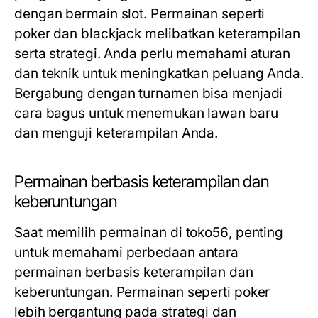
dengan bermain slot. Permainan seperti
poker dan blackjack melibatkan keterampilan
serta strategi. Anda perlu memahami aturan
dan teknik untuk meningkatkan peluang Anda.
Bergabung dengan turnamen bisa menjadi
cara bagus untuk menemukan lawan baru
dan menguji keterampilan Anda.
Permainan berbasis keterampilan dan
keberuntungan
Saat memilih permainan di
toko56
, penting
untuk memahami perbedaan antara
permainan berbasis keterampilan dan
keberuntungan. Permainan seperti poker
lebih bergantung pada strategi dan