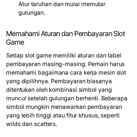
Atur taruhan dan mulai memutar
gulungan.
Memahami Aturan dan Pembayaran Slot
Game
Setiap slot game memiliki aturan dan tabel
pembayaran masing-masing. Pemain harus
memahami bagaimana cara kerja mesin slot
yang dipilihnya. Pembayaran biasanya
ditentukan oleh kombinasi simbol yang
muncul setelah gulungan berhenti. Beberapa
simbol mungkin menawarkan pembayaran
yang lebih tinggi atau fitur khusus, seperti
wilds dan scatters.