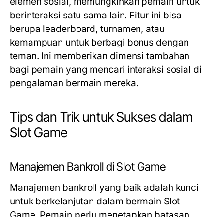
elemen sosial, memungkinkan pemain untuk
berinteraksi satu sama lain. Fitur ini bisa
berupa leaderboard, turnamen, atau
kemampuan untuk berbagi bonus dengan
teman. Ini memberikan dimensi tambahan
bagi pemain yang mencari interaksi sosial di
pengalaman bermain mereka.
Tips dan Trik untuk Sukses dalam
Slot Game
Manajemen Bankroll di Slot Game
Manajemen bankroll yang baik adalah kunci
untuk berkelanjutan dalam bermain Slot
Game. Pemain perlu menetapkan batasan