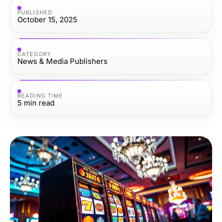
PUBLISHED
October 15, 2025
CATEGORY
News & Media Publishers
READING TIME
5
min read