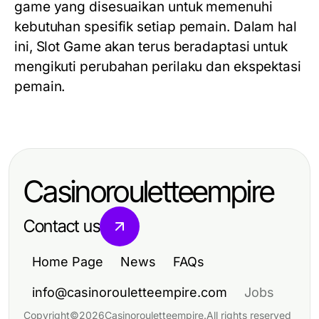
game yang disesuaikan untuk memenuhi
kebutuhan spesifik setiap pemain. Dalam hal
ini, Slot Game akan terus beradaptasi untuk
mengikuti perubahan perilaku dan ekspektasi
pemain.
Casinorouletteempire
Contact us
Home Page
News
FAQs
info@casinorouletteempire.com
Jobs
Copyright
©
2026
Casinorouletteempire
.
All rights reserved