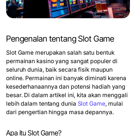
Pengenalan tentang Slot Game
Slot Game merupakan salah satu bentuk
permainan kasino yang sangat populer di
seluruh dunia, baik secara fisik maupun
online. Permainan ini banyak diminati karena
kesederhanaannya dan potensi hadiah yang
besar. Di dalam artikel ini, kita akan menggali
lebih dalam tentang dunia
Slot Game
, mulai
dari pengertian hingga masa depannya.
Apa itu Slot Game?