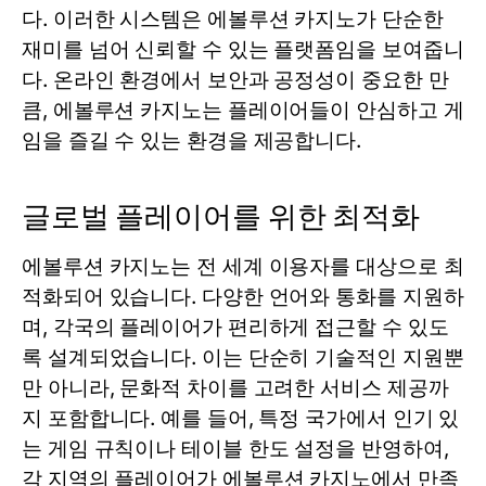
다. 이러한 시스템은 에볼루션 카지노가 단순한
재미를 넘어 신뢰할 수 있는 플랫폼임을 보여줍니
다. 온라인 환경에서 보안과 공정성이 중요한 만
큼, 에볼루션 카지노는 플레이어들이 안심하고 게
임을 즐길 수 있는 환경을 제공합니다.
글로벌 플레이어를 위한 최적화
에볼루션 카지노는 전 세계 이용자를 대상으로 최
적화되어 있습니다. 다양한 언어와 통화를 지원하
며, 각국의 플레이어가 편리하게 접근할 수 있도
록 설계되었습니다. 이는 단순히 기술적인 지원뿐
만 아니라, 문화적 차이를 고려한 서비스 제공까
지 포함합니다. 예를 들어, 특정 국가에서 인기 있
는 게임 규칙이나 테이블 한도 설정을 반영하여,
각 지역의 플레이어가 에볼루션 카지노에서 만족