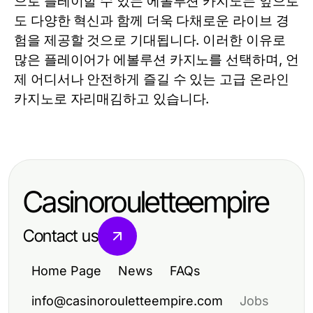
으로 플레이할 수 있는 에볼루션 카지노는 앞으로
도 다양한 혁신과 함께 더욱 다채로운 라이브 경
험을 제공할 것으로 기대됩니다. 이러한 이유로
많은 플레이어가 에볼루션 카지노를 선택하며, 언
제 어디서나 안전하게 즐길 수 있는 고급 온라인
카지노로 자리매김하고 있습니다.
Casinorouletteempire
Contact us
Home Page
News
FAQs
info@casinorouletteempire.com
Jobs