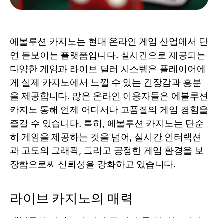
에볼루션 카지노는 현대 온라인 게임 산업에서 단
연 돋보이는 플랫폼입니다. 실시간으로 제공되는
다양한 게임과 라이브 딜러 시스템은 플레이어에
게 실제 카지노에서 느낄 수 있는 긴장감과 흥분
을 제공합니다. 많은 온라인 이용자들은
에볼루션
카지노
통해 언제 어디서나 고품질의 게임 경험을
즐길 수 있습니다. 특히, 에볼루션 카지노는 단순
히 게임을 제공하는 것을 넘어, 실시간 인터랙션
과 고도의 그래픽, 그리고 공정한 게임 환경을 보
장함으로써 신뢰성을 강화하고 있습니다.
라이브 카지노의 매력